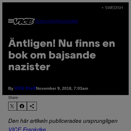
Skip
+ SWEDISH
to
Open
Subscribe
Newsletter
content
Menu
Äntligen! Nu finns en
bok om bajsande
nazister
By
November 9, 2018, 7:03am
VICE Staff
Share:
Den här artikeln publicerades ursprungligen
VICE Frankrike