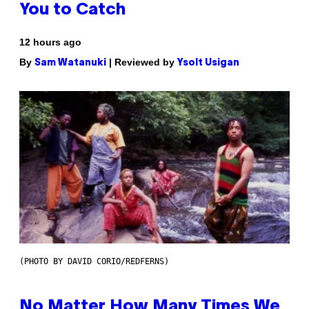
You to Catch
12 hours ago
By
| Reviewed by
Sam Watanuki
Ysolt Usigan
(PHOTO BY DAVID CORIO/REDFERNS)
No Matter How Many Times We