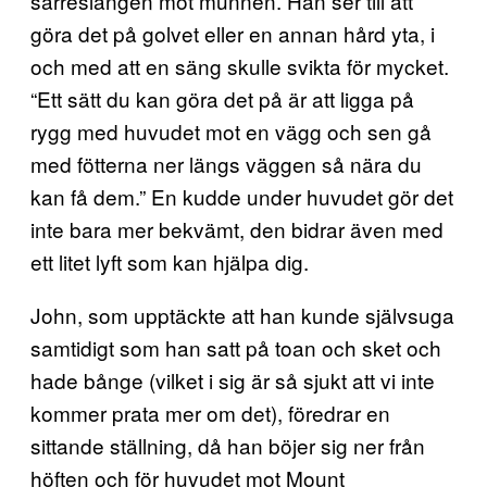
sarreslangen mot munnen. Han ser till att
göra det på golvet eller en annan hård yta, i
och med att en säng skulle svikta för mycket.
“Ett sätt du kan göra det på är att ligga på
rygg med huvudet mot en vägg och sen gå
med fötterna ner längs väggen så nära du
kan få dem.” En kudde under huvudet gör det
inte bara mer bekvämt, den bidrar även med
ett litet lyft som kan hjälpa dig.
John, som upptäckte att han kunde självsuga
samtidigt som han satt på toan och sket och
hade bånge (vilket i sig är så sjukt att vi inte
kommer prata mer om det), föredrar en
sittande ställning, då han böjer sig ner från
höften och för huvudet mot Mount