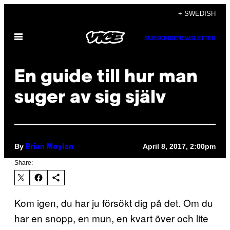
Skip
+ SWEDISH
to
Open
content
SUBSCRIBE
NEWSLETTER
Menu
En guide till hur man
suger av sig själv
By
April 8, 2017, 2:00pm
Brian Moylan
Share:
Kom igen, du har ju försökt dig på det. Om du
har en snopp, en mun, en kvart över och lite