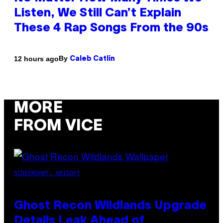
Listen, We Still Can’t Explain
These 4 Rap Songs From the 90s
By
12 hours ago
Caleb Catlin
MORE
FROM VICE
SCREENSHOT: UBISOFT
Ghost Recon Wildlands Upgrade
Details Leak Ahead of