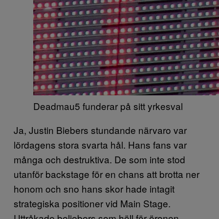
Deadmau5 funderar på sitt yrkesval
Ja, Justin Biebers stundande närvaro var
lördagens stora svarta hål. Hans fans var
många och destruktiva. De som inte stod
utanför backstage för en chans att brotta ner
honom och sno hans skor hade intagit
strategiska positioner vid Main Stage.
Uttråkade beliebers som höll för öronen