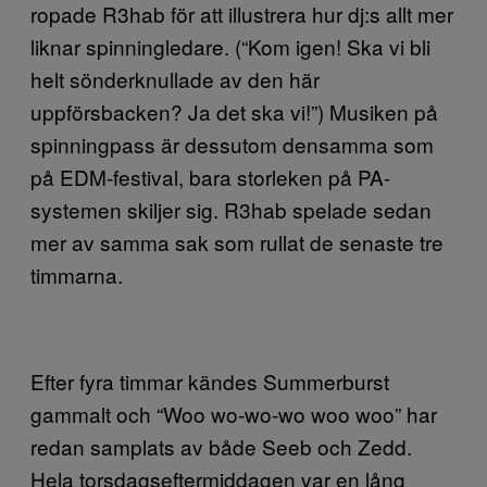
ropade R3hab för att illustrera hur dj:s allt mer
liknar spinningledare. (“Kom igen! Ska vi bli
helt sönderknullade av den här
uppförsbacken? Ja det ska vi!”) Musiken på
spinningpass är dessutom densamma som
på EDM-festival, bara storleken på PA-
systemen skiljer sig. R3hab spelade sedan
mer av samma sak som rullat de senaste tre
timmarna.
Efter fyra timmar kändes Summerburst
gammalt och “Woo wo-wo-wo woo woo” har
redan samplats av både Seeb och Zedd.
Hela torsdagseftermiddagen var en lång