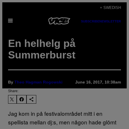
Skip
+ SWEDISH
to
Open
content
SUBSCRIBE
NEWSLETTER
Menu
En helhelg på
Summerburst
By
Theo Hagman Rogowski
June 16, 2017, 10:38am
Share:
Jag kom in på festivalområdet mitt i en
spellista mellan dj:s, men någon hade glömt