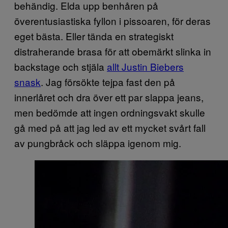
behändig. Elda upp benhåren på
överentusiastiska fyllon i pissoaren, för deras
eget bästa. Eller tända en strategiskt
distraherande brasa för att obemärkt slinka in
backstage och stjäla
allt Justin Biebers
snask
. Jag försökte tejpa fast den på
innerlåret och dra över ett par slappa jeans,
men bedömde att ingen ordningsvakt skulle
gå med på att jag led av ett mycket svårt fall
av pungbråck och släppa igenom mig.