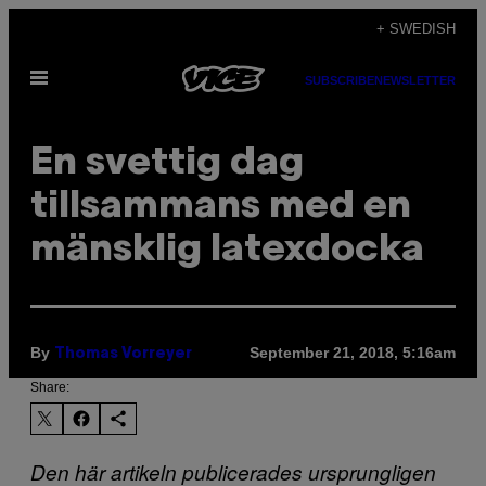
Skip
+ SWEDISH
to
Open
content
SUBSCRIBE
NEWSLETTER
Menu
En svettig dag
tillsammans med en
mänsklig latexdocka
By
September 21, 2018, 5:16am
Thomas Vorreyer
Share:
Den här artikeln publicerades ursprungligen