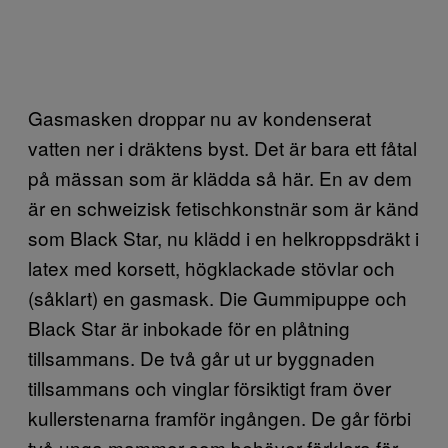
Gasmasken droppar nu av kondenserat
vatten ner i dräktens byst. Det är bara ett fåtal
på mässan som är klädda så här. En av dem
är en schweizisk fetischkonstnär som är känd
som Black Star, nu klädd i en helkroppsdräkt i
latex med korsett, högklackade stövlar och
(såklart) en gasmask. Die Gummipuppe och
Black Star är inbokade för en plåtning
tillsammans. De två går ut ur byggnaden
tillsammans och vinglar försiktigt fram över
kullerstenarna framför ingången. De går förbi
två unga mammor som behöver förklara för