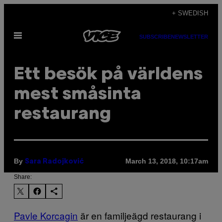
Skip
+ SWEDISH
to
Open
content
SUBSCRIBE
NEWSLETTER
Menu
Ett besök på världens
mest småsinta
restaurang
By
March 13, 2018, 10:17am
Sara Radojković
Share:
Pavle Korcagin
är en familjeägd restaurang i