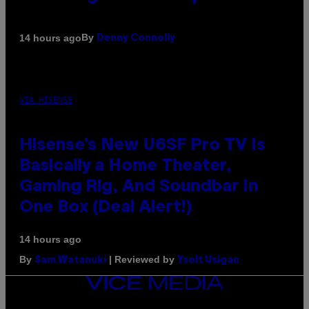
By
14 hours ago
Denny Connolly
VIA HISENSE
Hisense’s New U6SF Pro TV Is
Basically a Home Theater,
Gaming Rig, And Soundbar In
One Box (Deal Alert!)
14 hours ago
By
| Reviewed by
Sam Watanuki
Ysolt Usigan
VICE
MEDIA
INSTAGRAM
TIKTOK
YOUTUBE