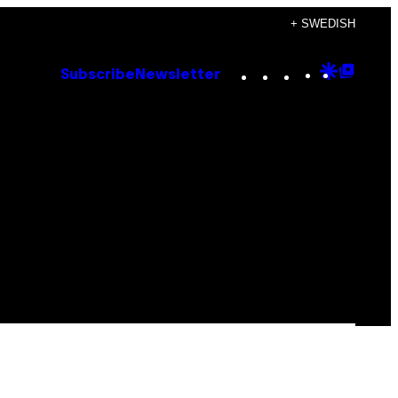
+ SWEDISH
Instagram
TikTok
YouTube
Google
Goog
Subscribe
Newsletter
Discove
Top
Posts