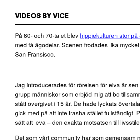
VIDEOS BY VICE
På 60- och 70-talet blev
hippiekulturen stor på
med få ägodelar. Scenen frodades lika mycket
San Fransisco.
Jag introducerades för rörelsen för elva år sen
grupp människor som erbjöd mig att bo tills
stått övergivet i 15 år. De hade lyckats övertal
gick med på att inte trasha stället fullständigt. P
sätt att leva – den exakta motsatsen till livssti
Det som vårt community har som gemensam nämnar