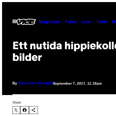
Skip
to
content
Open
Magazine
Pulse
Life
Tech
M
Menu
Ett nutida hippiekoll
bilder
By
September 7, 2017, 11:18am
Valentina Riccardi
Share: