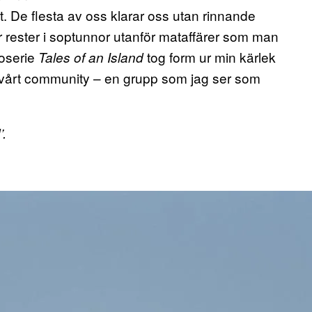
ätt. De flesta av oss klarar oss utan rinnande
ter rester i soptunnor utanför mataffärer som man
toserie
tog form ur min kärlek
Tales of an Island
r vårt community – en grupp som jag ser som
’.