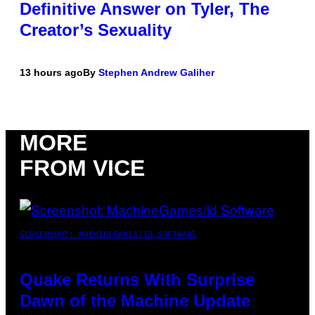
Definitive Answer on Tyler, The
Creator’s Sexuality
13 hours ago
By
Stephen Andrew Galiher
MORE
FROM VICE
SCREENSHOT: MACHINEGAMES/ID SOFTWARE
Quake Returns With Surprise
Dawn of the Machine Update