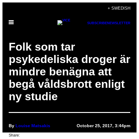
Skip
+ SWEDISH
to
Open
content
SUBSCRIBE
NEWSLETTER
Menu
Folk som tar
psykedeliska droger är
mindre benägna att
begå våldsbrott enligt
ny studie
By
Louise Matsakis
October 25, 2017, 3:44pm
Share: