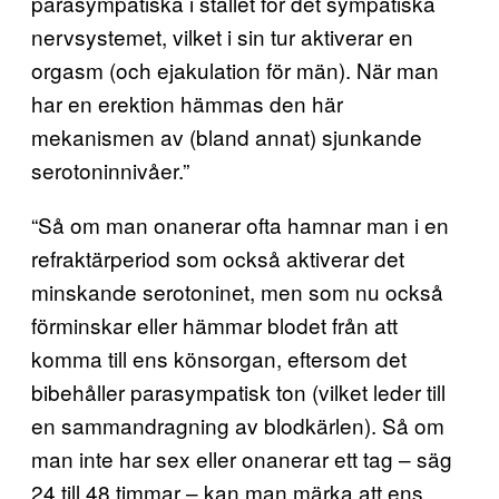
parasympatiska i stället för det sympatiska
nervsystemet, vilket i sin tur aktiverar en
orgasm (och ejakulation för män). När man
har en erektion hämmas den här
mekanismen av (bland annat) sjunkande
serotoninnivåer.”
“Så om man onanerar ofta hamnar man i en
refraktärperiod som också aktiverar det
minskande serotoninet, men som nu också
förminskar eller hämmar blodet från att
komma till ens könsorgan, eftersom det
bibehåller parasympatisk ton (vilket leder till
en sammandragning av blodkärlen). Så om
man inte har sex eller onanerar ett tag – säg
24 till 48 timmar – kan man märka att ens