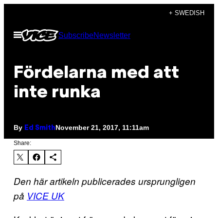
Skip
+ SWEDISH
to
Open
Subscribe
Newsletter
content
Menu
Fördelarna med att
inte runka
By
November 21, 2017, 11:11am
Ed Smith
Share:
Den här artikeln publicerades ursprungligen
på
VICE UK