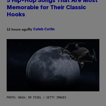
5 Hip-Hop Songs That Are Most
Memorable for Their Classic
Hooks
By
12 hours ago
Caleb Catlin
PHOTO: NASA; DR PIXEL / GETTY IMAGES