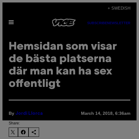
Skip
+ SWEDISH
to
Open
content
SUBSCRIBE
NEWSLETTER
Menu
Hemsidan som visar
de bästa platserna
där man kan ha sex
offentligt
By
March 14, 2018, 6:36am
Jordi Llorca
Share: