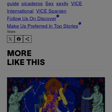
guide
picaderos
Sex
sexliv
VICE
International
VICE Spanien
Follow Us On Discover
Make Us Preferred In Top Stories
Share:
MORE
LIKE THIS