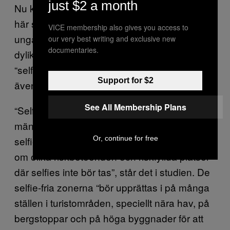
just $2 a month
Nu kanske du undrar hur man kan lösa den
här situationen? Hur kan vi stoppa världens
VICE membership also gives you access to
unga från att inte gå rätt in i en vulkan eller
our very best writing and exclusive new
documentaries.
dylikt? I studien lägger man fram förslaget om
“selfie-fria zoner” i farliga områden, för alla
Support for $2
äventyrslystna millennials skull.
See All Membership Plans
“Selfies i sig är inte skadliga, men
människans beteende som är relaterade till
selfies är farligt. Vi behöver utbilda människor
Or, continue for free
om olika riskbeteenden och riskfyllda platser
där selfies inte bör tas”, står det i studien. De
selfie-fria zonerna “bör upprättas i på många
ställen i turistområden, speciellt nära hav, på
bergstoppar och på höga byggnader för att