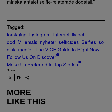
minska antalet selfie-relaterade dödsfall.”
Tagged:
forskning
Instagram
Internet
liv och
död
Millenials
nyheter
selficides
Selfies
so
ciala medier
The VICE Guide to Right Now
Follow Us On Discover
Make Us Preferred In Top Stories
Share:
MORE
LIKE THIS