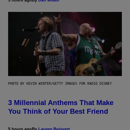
5 hours ago
By
Dan Milam
PHOTO BY KEVIN WINTER/GETTY IMAGES FOR RADIO DISNEY
3 Millennial Anthems That Make
You Think of Your Best Friend
5 hours ago
By
Lauren Boisvert