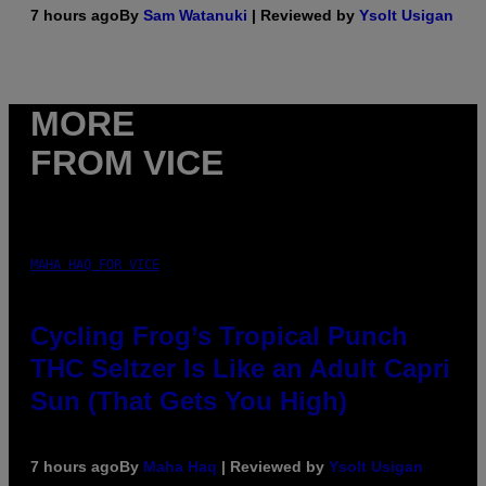
7 hours ago
By
Sam Watanuki
| Reviewed by
Ysolt Usigan
MORE
FROM VICE
MAHA HAQ FOR VICE
Cycling Frog’s Tropical Punch
THC Seltzer Is Like an Adult Capri
Sun (That Gets You High)
7 hours ago
By
Maha Haq
| Reviewed by
Ysolt Usigan