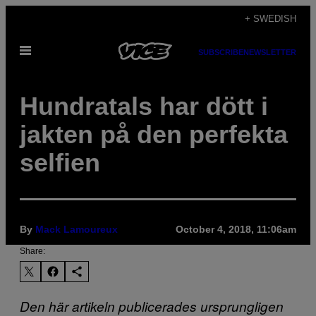
Skip
+ SWEDISH
to
Open
content
SUBSCRIBE
NEWSLETTER
Menu
Hundratals har dött i
jakten på den perfekta
selfien
By
Mack Lamoureux
October 4, 2018, 11:06am
Share:
Den här artikeln publicerades ursprungligen