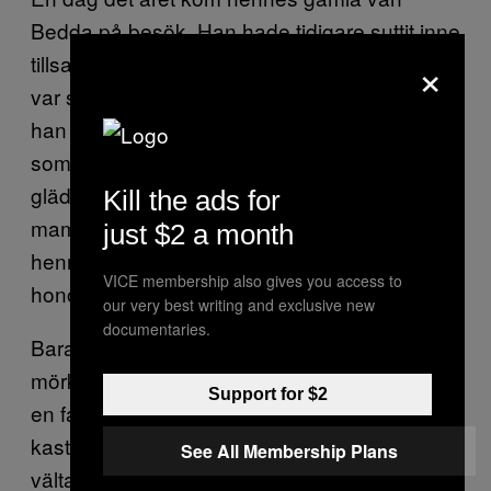
Bedda på besök. Han hade tidigare suttit inne
×
tillsammans med Günther för smuggling. Det
var som att han var en helt annan person;
han var inte trött, snurrig och nervös längre
som han brukade vara. Han utstrålade en
glädje och ett lugn som direkt fick min
Kill the ads for
mamma att börja gråta. Bedda tröstade
just $2 a month
henne och började prata om att Jesus helat
VICE membership also gives you access to
honom.
our very best writing and exclusive new
documentaries.
Bara hans närvaro spred ett ljus över vår
mörka lägenhet; det var som att någon tänt
Support for $2
en fackla i en kolsvart grotta. Günther
kastade ut honom ur lägenheten och började
See All Membership Plans
välta möbler och skrika om att han inte vill ha