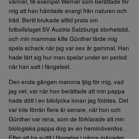
vänner, till exempel Werner som berättade för
mig att han hämtade energi från naturen och
träd. Bertil brukade alltid prata om
fotbollslaget SV Austria Salzburgs storhetstid,
och min mammas kille Günther lärde mig
spela schack när jag var sex år gammal. Han
hade lärt sig hur man spelar under en period
när han satt i fängelset.
Den enda gången mamma ljög för mig, vad
jag vet, var när hon berättade att min pappa
hade dött i en bilolycka innan jag föddes. Det
var inte förrän flera år senare, när hon och
Günther var rena, som de förklarade att min
biologiska pappa dog av en heroinöverdos.
Efter att ha suttit i fängelse i några månader