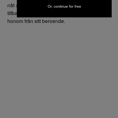
nåt att göra med religion. Men Bedda kom
Or, continue for free
tillbaka och berättade om hur Gud befriat
honom från sitt beroende.