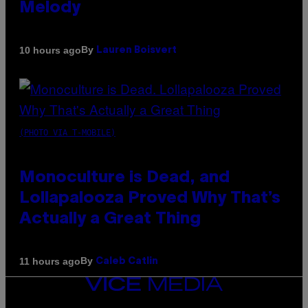
Melody
By
10 hours ago
Lauren Boisvert
(PHOTO VIA T-MOBILE)
Monoculture is Dead, and
Lollapalooza Proved Why That’s
Actually a Great Thing
By
11 hours ago
Caleb Catlin
VICE
MEDIA
INSTAGRAM
TIKTOK
YOUTUBE