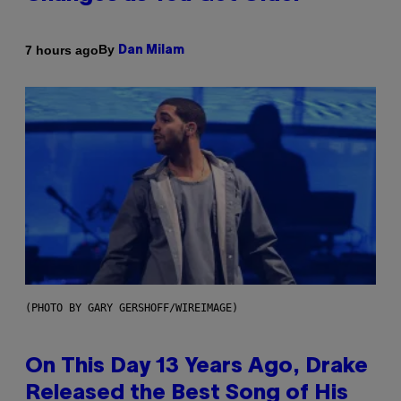
By
7 hours ago
Dan Milam
(PHOTO BY GARY GERSHOFF/WIREIMAGE)
On This Day 13 Years Ago, Drake
Released the Best Song of His