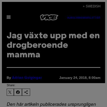
Skip
+ SWEDISH
to
Open
content
SUBSCRIBE
NEWSLETTER
Menu
Jag växte upp med en
drogberoende
mamma
By
January 24, 2018, 8:00am
Adrian Goiginger
Share:
Den här artikeln publicerades ursprungligen