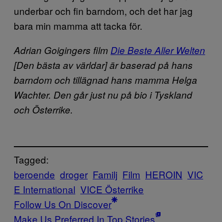
underbar och fin barndom, och det har jag
bara min mamma att tacka för.
Adrian Goigingers film
Die Beste Aller Welten
[Den bästa av världar] är baserad på hans
barndom och tillägnad hans mamma Helga
Wachter. Den går just nu på bio i Tyskland
och Österrike.
Tagged:
beroende
droger
Familj
Film
HEROIN
VIC
E International
VICE Österrike
Follow Us On Discover
Make Us Preferred In Top Stories