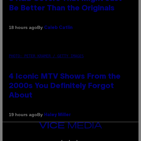
Be Better Than the Originals
By
18 hours ago
Caleb Catlin
PHOTO: PETER KRAMER / GETTY IMAGES
4 Iconic MTV Shows From the
2000s You Definitely Forgot
About
By
19 hours ago
Haley Miller
VICE
MEDIA
INSTAGRAM
TIKTOK
YOUTUBE