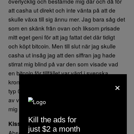
överlycklig och bestämde mig där och då för
att casha ut direkt och inte vänta på att de
skulle växa till sig ännu mer. Jag bara såg det
som en skänk från ovan och liksom prisade
mitt eget geni för att jag fattat det där tidigt
och köpt bitcoin. Men till slut när jag skulle
casha ut insåg jag att den siffran jag hade
stirrat mig blind på var den som visade vad
en bitcoin för tillfället var värd i svenska
×
kronor, medan det jag faktiskt hade kvar var
typ 0,0003 bitcoin. Och jag bara översköljdes
av värsta skamvågen. Men nu grämer jag
mig inte så mycket för det.
Kill the ads for
Kissa i duschen – ja eller nej?
just $2 a month
Absolut. Ja. Är det egentligen ett issue? Är