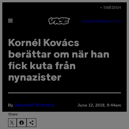
Skip
+ SWEDISH
to
Open
content
SUBSCRIBE
NEWSLETTER
Menu
Kornél Kovács
berättar om när han
fick kuta från
nynazister
By
June 12, 2018, 9:44am
Benjamin Wirström
Share: