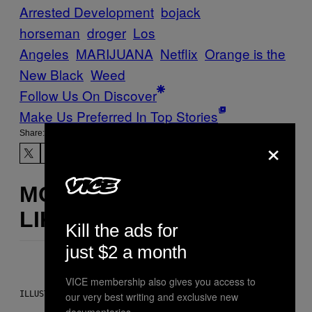
Arrested Development
bojack
horseman
droger
Los
Angeles
MARIJUANA
Netflix
Orange is the
New Black
Weed
Follow Us On Discover
Make Us Preferred In Top Stories
Share:
×
MORE
LIKE THIS
Kill the ads for
just $2 a month
VICE membership also gives you access to
ILLUSTRATION BY REESA.
our very best writing and exclusive new