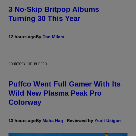
3 No-Skip Britpop Albums
Turning 30 This Year
12 hours ago
By
Dan Milam
COURTESY OF PUFFCO
Puffco Went Full Gamer With Its
Wild New Plasma Peak Pro
Colorway
13 hours ago
By
Maha Haq
| Reviewed by
Ysolt Usigan