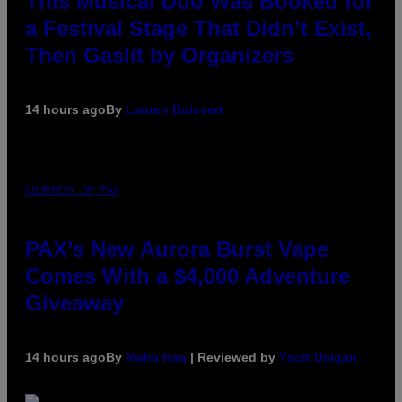
This Musical Duo Was Booked for
a Festival Stage That Didn’t Exist,
Then Gaslit by Organizers
14 hours ago
By
Lauren Boisvert
COURTESY OF PAX
PAX’s New Aurora Burst Vape
Comes With a $4,000 Adventure
Giveaway
14 hours ago
By
Maha Haq
| Reviewed by
Ysolt Usigan