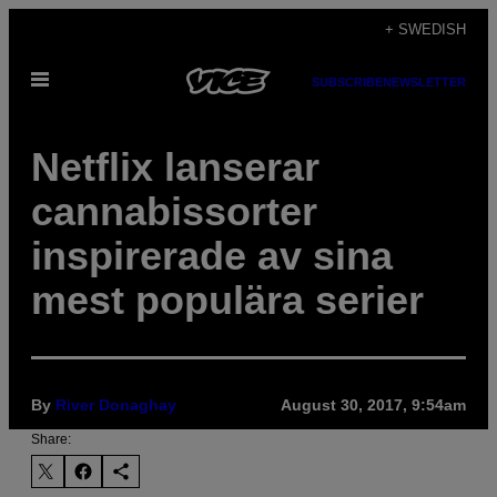
Skip
+ SWEDISH
to
Open
content
SUBSCRIBE
NEWSLETTER
Menu
Netflix lanserar
cannabissorter
inspirerade av sina
mest populära serier
By
River Donaghay
August 30, 2017, 9:54am
Share: