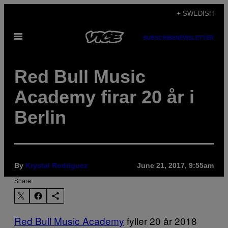
Skip
+ SWEDISH
to
Open
content
SUBSCRIBE
NEWSLETTER
Menu
Red Bull Music
Academy firar 20 år i
Berlin
By
Krystal Rodriguez
June 21, 2017, 9:55am
Share:
Red Bull Music Academy
fyller 20 år 2018