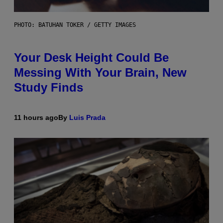
PHOTO: BATUHAN TOKER / GETTY IMAGES
Your Desk Height Could Be
Messing With Your Brain, New
Study Finds
11 hours ago
By
Luis Prada