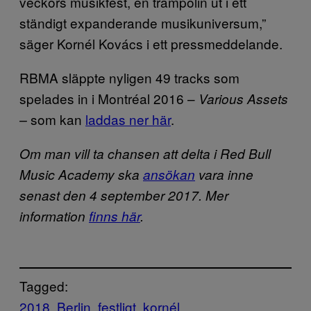
veckors musikfest, en trampolin ut i ett
ständigt expanderande musikuniversum,”
säger Kornél Kovács i ett pressmeddelande.
RBMA släppte nyligen 49 tracks som
spelades in i Montréal 2016 –
Various Assets
som kan
laddas ner här
.
–
Om man vill ta chansen att delta i Red Bull
Music Academy ska
ansökan
vara inne
senast den 4 september 2017. Mer
information
finns här
.
Tagged:
2018
Berlin
festligt
kornél