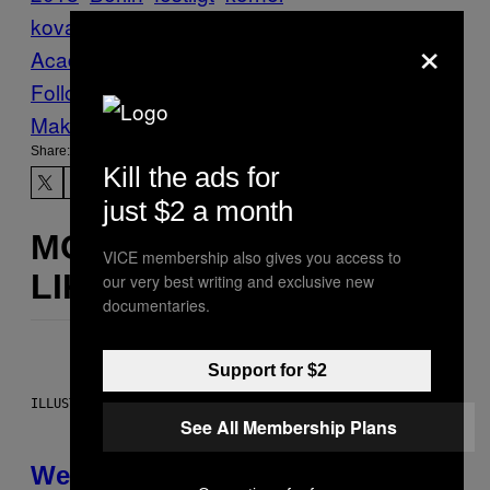
kovács
Kultur
nyheter
Red Bull Music
×
Academy
Thump
underhållning
Follow Us On Discover
Make Us Preferred In Top Stories
Share:
Kill the ads for
just $2 a month
MORE
VICE membership also gives you access to
LIKE THIS
our very best writing and exclusive new
documentaries.
Support for $2
ILLUSTRATION BY REESA
See All Membership Plans
Weekly Horoscope: August 9-