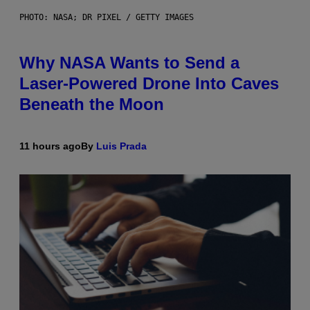
PHOTO: NASA; DR PIXEL / GETTY IMAGES
Why NASA Wants to Send a
Laser-Powered Drone Into Caves
Beneath the Moon
11 hours ago
By
Luis Prada