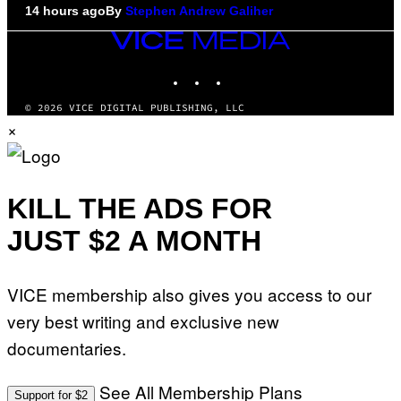
14 hours ago
By
Stephen Andrew Galiher
VICE
MEDIA
INSTAGRAM
TIKTOK
YOUTUBE
© 2026 VICE DIGITAL PUBLISHING, LLC
×
KILL THE ADS FOR
JUST $2 A MONTH
VICE membership also gives you access to our
very best writing and exclusive new
documentaries.
See All Membership Plans
Support for $2