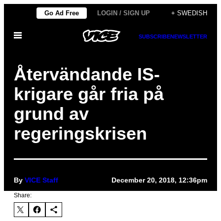
Skip
Go Ad Free
LOGIN / SIGN UP
+ SWEDISH
to
Open
content
SUBSCRIBE
NEWSLETTER
Menu
Återvändande IS-
krigare går fria på
grund av
regeringskrisen
By
VICE Staff
December 20, 2018, 12:36pm
Share: