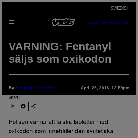
Skip
+ SWEDISH
to
Open
content
SUBSCRIBE
NEWSLETTER
Menu
VARNING: Fentanyl
säljs som oxikodon
By
Benjamin Wirström
April 25, 2018, 12:59pm
Share:
Polisen varnar att falska tabletter med
oxikodon som innehåller den syntetiska