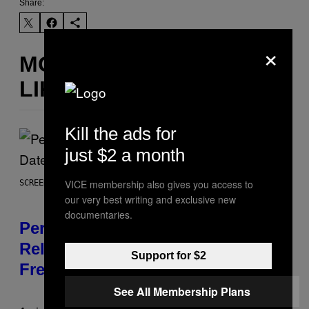
Share:
×
MORE
LIKE THIS
Kill the ads for
just $2 a month
VICE membership also gives you access to
SCREENSHOT: EPIC GAMES
our very best writing and exclusive new
documentaries.
Perlica Fortnite Skin Revealed –
Release Date and How to Get It
Support for $2
Free
See All Membership Plans