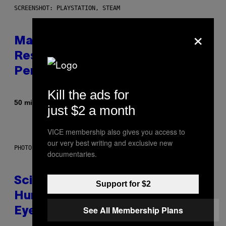
SCREENSHOT: PLAYSTATION, STEAM
×
Marvel Tokon Developer
Responds to Major PC
Performance Issues
Kill the ads for
By
50 minutes ago
Brent Koepp
just $2 a month
VICE membership also gives you access to
our very best writing and exclusive new
PHOTO: CSA IMAGES / GETTY IMAGES
documentaries.
Scientists Just Traced the
Support for $2
Human Eye Back to a Tiny One-
See All Membership Plans
Eyed Creature