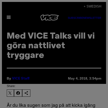
Skip
+ SWEDISH
to
Open
content
SUBSCRIBE
NEWSLETTER
Menu
Med VICE Talks vill vi
göra nattlivet
tryggare
By
May 4, 2018, 3:54pm
VICE Staff
Share:
Är du lika sugen som jag på att kicka igång