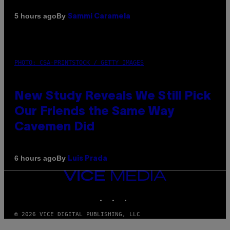
By
5 hours ago
Sammi Caramela
PHOTO: CSA-PRINTSTOCK / GETTY IMAGES
New Study Reveals We Still Pick
Our Friends the Same Way
Cavemen Did
By
6 hours ago
Luis Prada
VICE
MEDIA
INSTAGRAM
TIKTOK
YOUTUBE
© 2026 VICE DIGITAL PUBLISHING, LLC