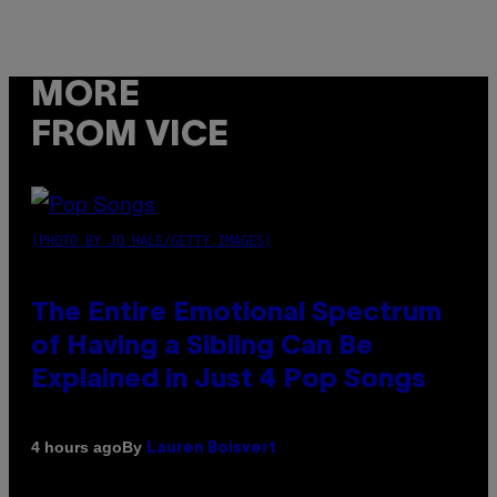
MORE
FROM VICE
(PHOTO BY JO HALE/GETTY IMAGES)
The Entire Emotional Spectrum
of Having a Sibling Can Be
Explained in Just 4 Pop Songs
By
4 hours ago
Lauren Boisvert