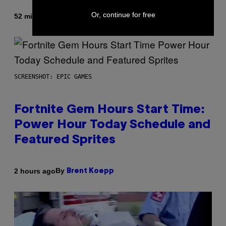
Or, continue for free
By
52 minutes ago
Luis Prada
SCREENSHOT: EPIC GAMES
Fortnite Gem Hours Start Time:
Power Hour Today Schedule and
Featured Sprites
By
2 hours ago
Brent Koepp