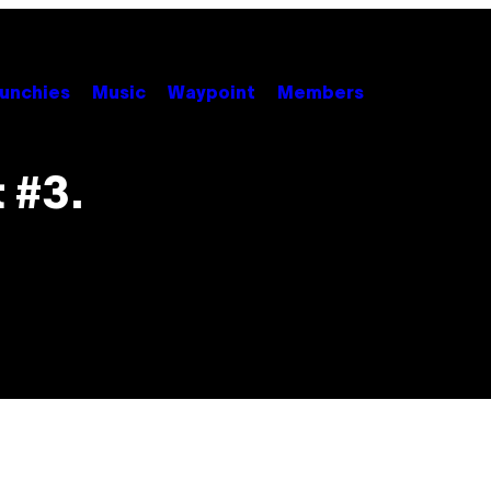
unchies
Music
Waypoint
Members
 #3.