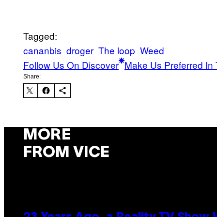
Tagged:
cananbis
droger
The loop
Weed
Follow Us On Discover
Make Us Preferred In 
Share:
MORE
FROM VICE