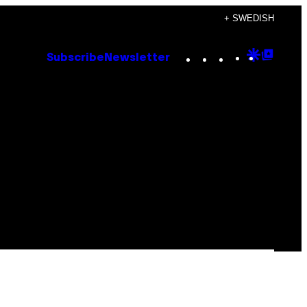
+ SWEDISH
Instagram
TikTok
YouTube
Google
Goog
Subscribe
Newsletter
Discove
Top
Posts