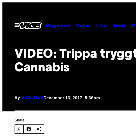
Skip
to
content
Open
Magazine
Pulse
Life
Tech
M
Menu
VIDEO: Trippa tryggt
Cannabis
By
December 13, 2017, 5:36pm
VICE Staff
Share: