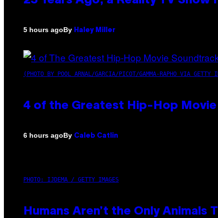
23 Years Ago, a Reality TV Show
By
5 hours ago
Haley Miller
(PHOTO BY POOL ARNAL/GARCIA/PICOT/GAMMA-RAPHO VIA GETTY I
4 of the Greatest Hip-Hop Movie
By
6 hours ago
Caleb Catlin
PHOTO: IJDEMA / GETTY IMAGES
Humans Aren’t the Only Animals 