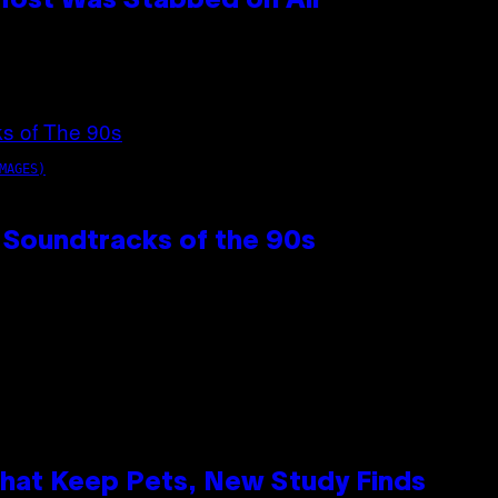
 Host Was Stabbed on Air
MAGES)
 Soundtracks of the 90s
That Keep Pets, New Study Finds