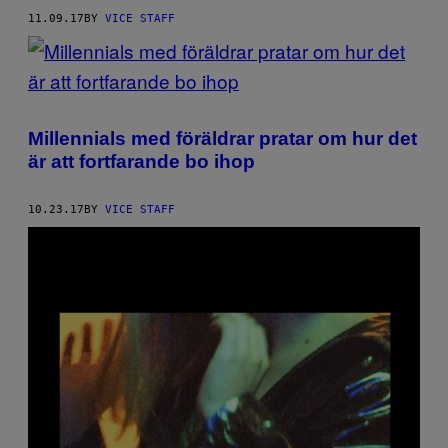
11.09.17
BY
VICE STAFF
Millennials med föräldrar pratar om hur det
är att fortfarande bo ihop
10.23.17
BY
VICE STAFF