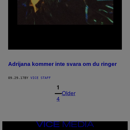
Adrijana kommer inte svara om du ringer
09.29.17
BY
VICE STAFF
1
Older
4
VICE
MEDIA