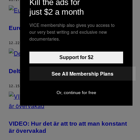
Kill the ads for
just $2 a month
VICE membership also gives you access to
Europas märkligaste jultraditioner
our very best writing and exclusive new
documentaries.
12.22.17
BY
VICE STAFF
Support for $2
Delta i 2018 års Global Drug Survey
See All Membership Plans
12.15.17
BY
VICE STAFF
Or, continue for free
VIDEO: Hur det är att tro att man konstant
är övervakad