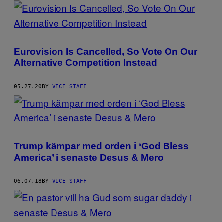
POSTS
BY
THIS
Eurovision Is Cancelled, So Vote On Our
AUTHOR
Alternative Competition Instead
05.27.20
BY
VICE STAFF
Trump kämpar med orden i ‘God Bless
America’ i senaste Desus & Mero
06.07.18
BY
VICE STAFF