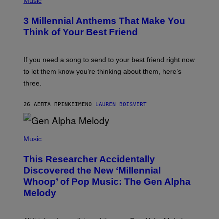
Music
Z
O
/
T
G
3 Millennial Anthems That Make You
O
E
B
Think of Your Best Friend
T
Y
T
K
Y
E
I
V
If you need a song to send to your best friend right now
M
I
A
to let them know you’re thinking about them, here’s
N
G
W
three.
E
I
S
N
T
26 ΛΕΠΤΆ ΠΡΙΝ
ΚΕΊΜΕΝΟ
LAUREN BOISVERT
E
R
/
(
G
P
Music
E
H
T
O
T
This Researcher Accidentally
T
Y
O
I
Discovered the New ‘Millennial
B
M
Whoop’ of Pop Music: The Gen Alpha
Y
A
T
G
Melody
A
E
Y
S
L
F
O