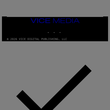
A
M
E
S
/
I
VICE
D
MEDIA
S
INSTAGRAM
TIKTOK
YOUTUBE
O
F
T
© 2026 VICE DIGITAL PUBLISHING, LLC
W
A
R
E