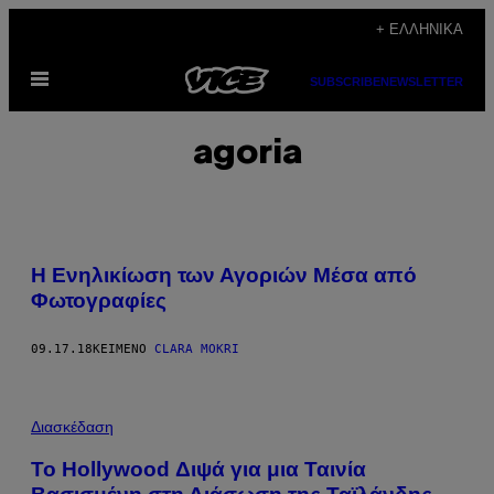
Μετάβαση
+ ΕΛΛΗΝΙΚΆ
στο
Ανοίξτε
περιεχόμενο
SUBSCRIBE
NEWSLETTER
το
μενού
agoria
Η Ενηλικίωση των Αγοριών Μέσα από
Φωτογραφίες
09.17.18
ΚΕΊΜΕΝΟ
CLARA MOKRI
Διασκέδαση
Το Hollywood Διψά για μια Ταινία