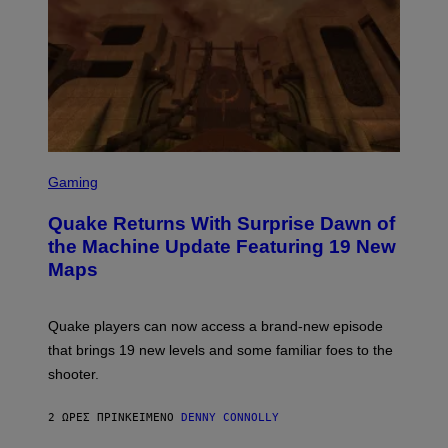
R
/
G
E
T
T
Y
I
M
A
G
S
E
C
Gaming
S
R
E
Quake Returns With Surprise Dawn of
E
N
the Machine Update Featuring 19 New
S
Maps
H
O
T
:
Quake players can now access a brand-new episode
M
A
that brings 19 new levels and some familiar foes to the
C
shooter.
H
I
N
2 ΏΡΕΣ ΠΡΙΝ
ΚΕΊΜΕΝΟ
DENNY CONNOLLY
E
G