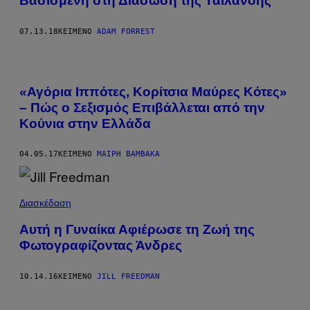
Βασισμένη στη Διάσωση της Ταϊλάνδης
07.13.18
ΚΕΊΜΕΝΟ
ADAM FORREST
«Αγόρια Ιππότες, Κορίτσια Μαύρες Κότες»
– Πώς ο Σεξισμός Επιβάλλεται από την
Κούνια στην Ελλάδα
04.05.17
ΚΕΊΜΕΝΟ
ΜΑΊΡΗ ΒΑΜΒΑΚΆ
Διασκέδαση
Αυτή η Γυναίκα Αφιέρωσε τη Ζωή της
Φωτογραφίζοντας Άνδρες
10.14.16
ΚΕΊΜΕΝΟ
JILL FREEDMAN