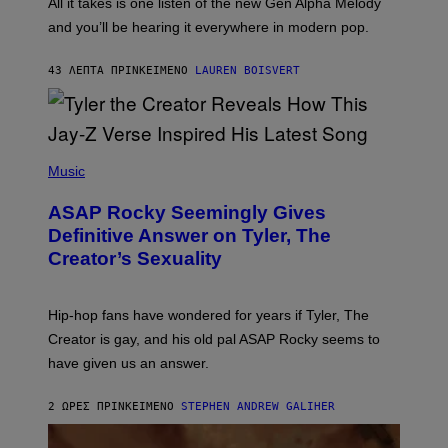
O
All it takes is one listen of the new Gen Alpha Melody
R
R
and you’ll be hearing it everywhere in modern pop.
H
R
I
A
L
D
43 ΛΕΠΤΆ ΠΡΙΝ
ΚΕΊΜΕΝΟ
LAUREN BOISVERT
L
I
/
O
G
D
E
I
T
S
T
N
P
Y
E
H
Music
I
Y
O
M
T
A
ASAP Rocky Seemingly Gives
O
G
B
Definitive Answer on Tyler, The
E
Y
S
Creator’s Sexuality
M
)
O
N
I
Hip-hop fans have wondered for years if Tyler, The
C
A
Creator is gay, and his old pal ASAP Rocky seems to
S
have given us an answer.
C
H
I
2 ΏΡΕΣ ΠΡΙΝ
ΚΕΊΜΕΝΟ
STEPHEN ANDREW GALIHER
P
P
E