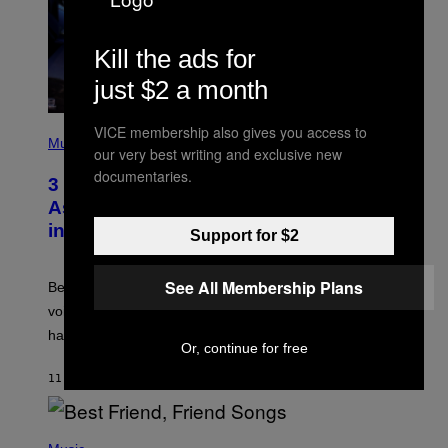
Kill the ads for
just $2 a month
P
VICE membership also gives you access to
H
Music
our very best writing and exclusive new
O
T
documentaries.
3 Songs That Were Commonly Used
O
B
As a Ringtone or Voicemail Greeting
Y
in the 2000s
G
Support for $2
R
E
G
See All Membership Plans
Before social media took over, your ringtone or
O
R
voicemail greeting was the most important feature of
Y
having a cellphone in the 2000s.
B
Or, continue for free
O
J
11 ΛΕΠΤΆ ΠΡΙΝ
ΚΕΊΜΕΝΟ
DAN MILAM
O
R
Q
U
P
E
H