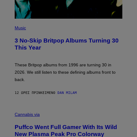
P
H
Music
O
T
3 No-Skip Britpop Albums Turning 30
O
B
This Year
Y
N
I
E
These Britpop albums from 1996 are turning 30 in
L
2026. We still listen to these defining albums front to
S
V
back.
A
N
I
12 ΏΡΕΣ ΠΡΙΝ
ΚΕΊΜΕΝΟ
DAN MILAM
P
E
R
C
E
O
Cannabis via
N
U
/
R
G
Puffco Went Full Gamer With Its Wild
T
E
E
T
New Plasma Peak Pro Colorway
S