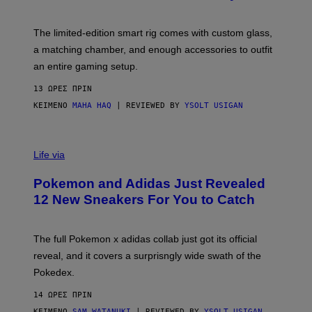
T
Y
Y
O
I
F
M
The limited-edition smart rig comes with custom glass,
P
A
a matching chamber, and enough accessories to outfit
U
G
F
E
an entire gaming setup.
F
S
C
13 ΏΡΕΣ ΠΡΙΝ
O
ΚΕΊΜΕΝΟ
MAHA HAQ
| REVIEWED BY
YSOLT USIGAN
V
I
Life via
A
P
Pokemon and Adidas Just Revealed
O
K
12 New Sneakers For You to Catch
E
M
O
N
The full Pokemon x adidas collab just got its official
/
reveal, and it covers a surprisngly wide swath of the
A
D
Pokedex.
I
D
14 ΏΡΕΣ ΠΡΙΝ
A
S
ΚΕΊΜΕΝΟ
SAM WATANUKI
| REVIEWED BY
YSOLT USIGAN