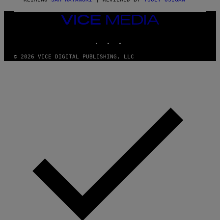
/
N
VICE
I
MEDIA
N
T
INSTAGRAM
TIKTOK
YOUTUBE
E
N
© 2026 VICE DIGITAL PUBLISHING, LLC
D
O