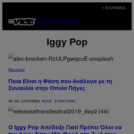
Μετάβαση
+ ΕΛΛΗΝΙΚΆ
στο
Ανοίξτε
Subscribe
Newsletter
περιεχόμενο
το
μενού
Iggy Pop
Μουσική
Ποια Είναι η Φάση σου Ανάλογα με τη
Συναυλία στην Οποία Πήγες
08.08.22
ΚΕΊΜΕΝΟ
ΝΊΚΟΣ ΣΤΑΜΑΤΊΝΗΣ
O Iggy Pop Απέδειξε Γιατί Πρέπει Όλοι να