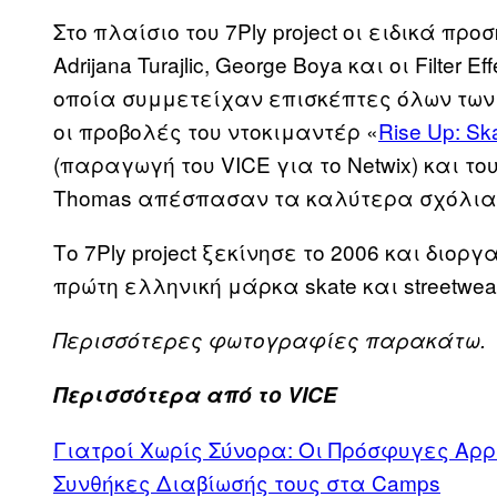
Στο πλαίσιο του 7Ply project οι ειδικά προσ
Αdrijana Turajlic, George Βoya και οι Filt
οποία συμμετείχαν επισκέπτες όλων των
οι προβολές του ντοκιμαντέρ «
Rise Up: Ska
(παραγωγή του VICE για το Netwix) και τ
Thomas απέσπασαν τα καλύτερα σχόλια
Το 7Ply project ξεκίνησε το 2006 και διο
πρώτη ελληνική μάρκα skate και streetwea
Περισσότερες φωτογραφίες παρακάτω.
Περισσότερα από το VICE
Γιατροί Χωρίς Σύνορα: Οι Πρόσφυγες Αρρ
Συνθήκες Διαβίωσής τους στα Camps