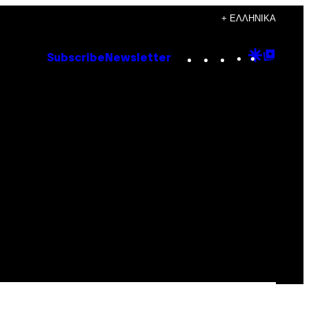
+ ΕΛΛΗΝΙΚΆ
Instagram
TikTok
YouTube
Google
Goog
Subscribe
Newsletter
Discove
Top
Posts