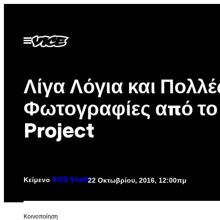
Μετάβαση
στο
περιεχόμενο
Ανοίξτε
το
μενού
Λίγα Λόγια και Πολλέ
Φωτογραφίες από το
Project
Κείμενο
22 Οκτωβρίου, 2016, 12:00πμ
VICE Staff
Kοινοποίηση