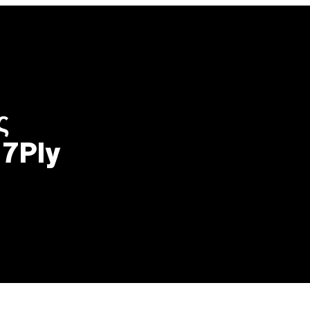
ς
 7Ply