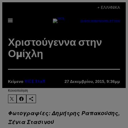
Μετάβαση
+ ΕΛΛΗΝΙΚΆ
στο
Ανοίξτε
περιεχόμενο
SUBSCRIBE
NEWSLETTER
το
μενού
Χριστούγεννα στην
Ομίχλη
Κείμενο
27 Δεκεμβρίου, 2015, 9:36μμ
VICE Staff
Kοινοποίηση
Φωτογραφίες: Δημήτρης Ραπακούσης,
Ξένια Στασινού