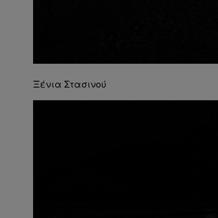
Ξένια Στασινού