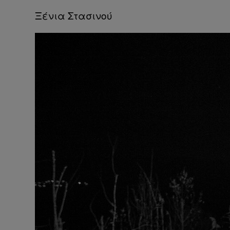
Ξένια Στασινού