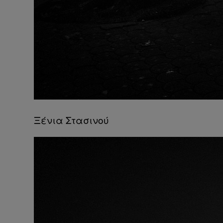
Ξένια Στασινού