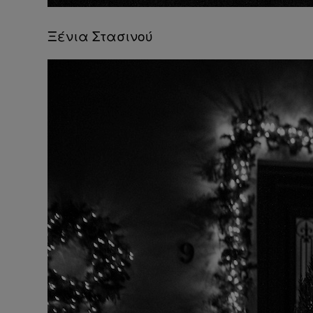
Ξένια Στασινού