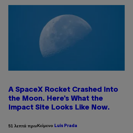
A SpaceX Rocket Crashed Into
the Moon. Here’s What the
Impact Site Looks Like Now.
Κείμενο
51 λεπτά πριν
Luis Prada