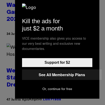
Warrior Cats Game Reveals
Gameplay Footage and Confirms
2026 Release Window
Kill the ads for
just $2 a month
Κείμενο
34 λεπτά πριν
Denny Connolly
VICE membership also gives you access to
our very best writing and exclusive new
documentaries.
Support for $2
Welsh Man Arrested After
See All Membership Plans
Standing on a Hospital Roof
Dressed as the Grim Reaper
Or, continue for free
Κείμενο
47 λεπτά πριν
Luis Prada