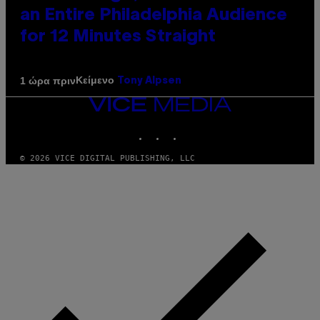
an Entire Philadelphia Audience
for 12 Minutes Straight
Κείμενο
1 ώρα πριν
Tony Alpsen
VICE
MEDIA
INSTAGRAM
TIKTOK
YOUTUBE
© 2026 VICE DIGITAL PUBLISHING, LLC