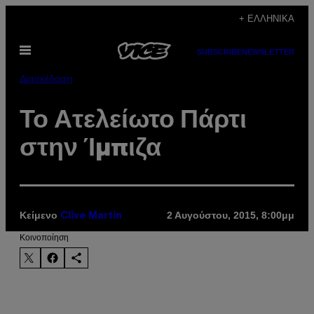
Μετάβαση
+ ΕΛΛΗΝΙΚΆ
στο
Ανοίξτε
περιεχόμενο
SUBSCRIBE
NEWSLETTER
το
μενού
Διασκέδαση
Το Ατελείωτο Πάρτι
στην Ίμπιζα
Κείμενο
2 Αυγούστου, 2015, 8:00μμ
Clive Martin
Kοινοποίηση