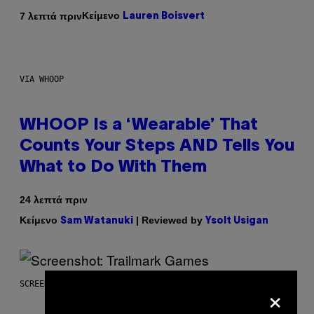
Κείμενο
7 λεπτά πριν
Lauren Boisvert
VIA WHOOP
WHOOP Is a ‘Wearable’ That
Counts Your Steps AND Tells You
What to Do With Them
24 λεπτά πριν
Κείμενο
| Reviewed by
Sam Watanuki
Ysolt Usigan
×
SCREENSHOT: TRAILMARK GAMES