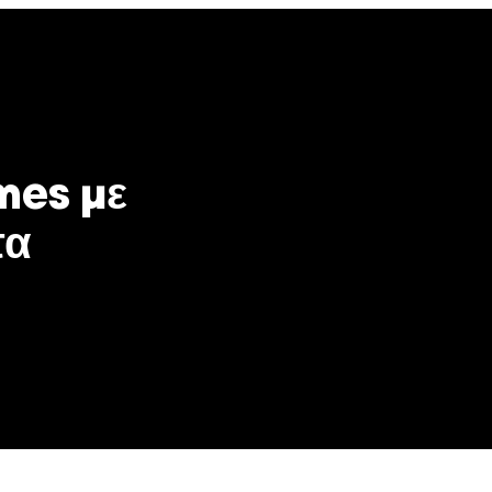
mes με
τα