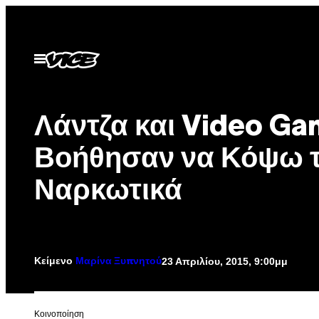
Μετάβαση
στο
περιεχόμενο
Ανοίξτε
το
μενού
Λάντζα και Video Ga
Βοήθησαν να Κόψω 
Ναρκωτικά
Κείμενο
23 Απριλίου, 2015, 9:00μμ
Μαρίνα Ξυπνητού
Kοινοποίηση