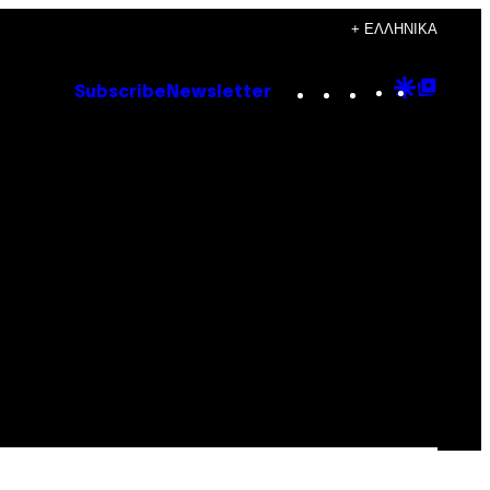
+ ΕΛΛΗΝΙΚΆ
Instagram
TikTok
YouTube
Google
Goog
Subscribe
Newsletter
Discove
Top
Posts