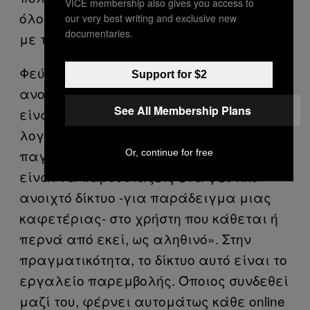
VICE membership also gives you access to
όλοι συνδέονται πλέον μέσω smartphone
our very best writing and exclusive new
documentaries.
με τα social media, και όχι μόνο».
Φεύγουμε από τον debugger και
Support for $2
ανοίγουμε τις ρυθμίσεις δικτύου. Δεν
See All Membership Plans
είναι ίδιες με αυτές των κοινών
λογισμικών. «Εδώ στήνεις το δίκτυο-
παγίδα. Στη ουσία αυτό που κάνεις
Or, continue for free
είναι να παρουσιάζεις ένα ψεύτικο
ανοιχτό δίκτυο -για παράδειγμα μιας
καφετέριας- στο χρήστη που κάθεται ή
περνά από εκεί, ως αληθινό». Στην
πραγματικότητα, το δίκτυο αυτό είναι το
εργαλείο παρεμβολής. Όποιος συνδεθεί
μαζί του, φέρνει αυτομάτως κάθε online