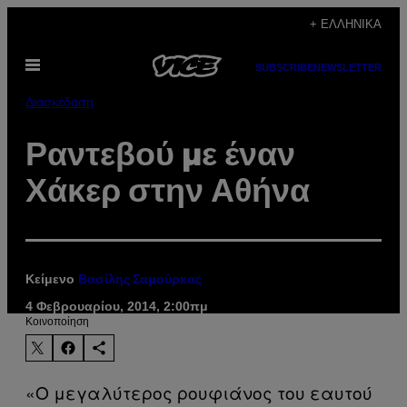
Μετάβαση
+ ΕΛΛΗΝΙΚΆ
στο
Ανοίξτε
περιεχόμενο
SUBSCRIBE
NEWSLETTER
το
μενού
Διασκέδαση
Ραντεβού με έναν
Χάκερ στην Αθήνα
Κείμενο
Βασίλης Σαμούρκας
4 Φεβρουαρίου, 2014, 2:00πμ
Kοινοποίηση
«Ο μεγαλύτερος ρουφιάνος του εαυτού