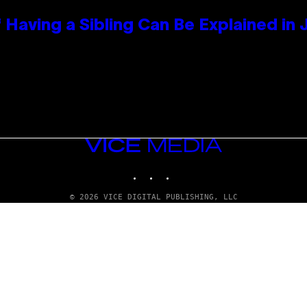
 Having a Sibling Can Be Explained in
VICE
MEDIA
INSTAGRAM
TIKTOK
YOUTUBE
© 2026 VICE DIGITAL PUBLISHING, LLC