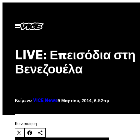
Μετάβαση
στο
περιεχόμενο
Ανοίξτε
το
μενού
LIVE: Επεισόδια στη
Βενεζουέλα
Κείμενο
9 Μαρτίου, 2014, 6:52πμ
VICE News
Kοινοποίηση