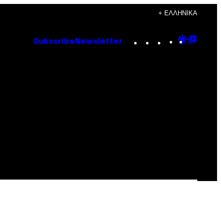
+ ΕΛΛΗΝΙΚΆ
Instagram
TikTok
YouTube
Google
Goog
Subscribe
Newsletter
Discove
Top
Posts