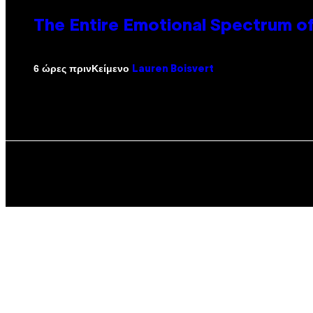
The Entire Emotional Spectrum of
Κείμενο
6 ώρες πριν
Lauren Boisvert