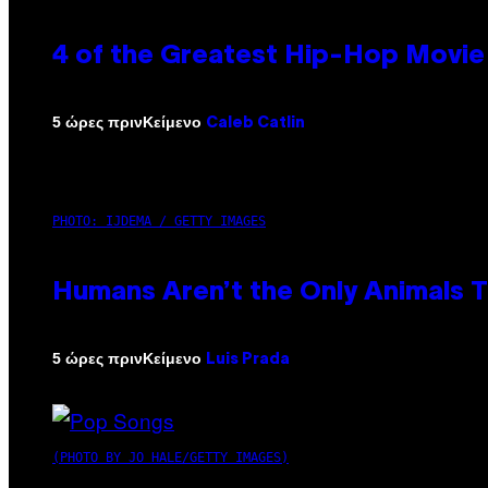
4 of the Greatest Hip-Hop Movie
Κείμενο
5 ώρες πριν
Caleb Catlin
PHOTO: IJDEMA / GETTY IMAGES
Humans Aren’t the Only Animals 
Κείμενο
5 ώρες πριν
Luis Prada
(PHOTO BY JO HALE/GETTY IMAGES)