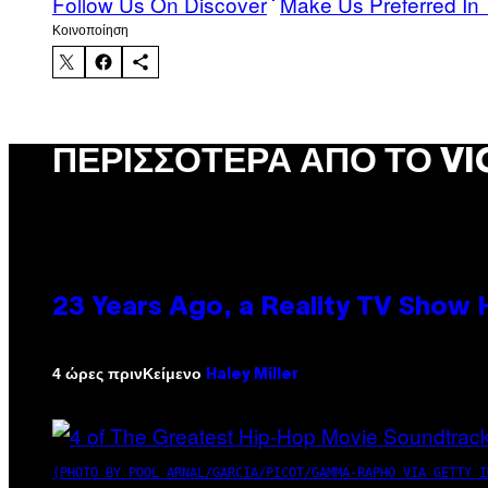
Follow Us On Discover
Make Us Preferred In 
Kοινοποίηση
ΠΕΡΙΣΣΌΤΕΡΑ ΑΠΌ ΤΟ VI
23 Years Ago, a Reality TV Show
Κείμενο
4 ώρες πριν
Haley Miller
(PHOTO BY POOL ARNAL/GARCIA/PICOT/GAMMA-RAPHO VIA GETTY I