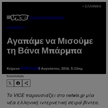
Μετάβαση
+ ΕΛΛΗΝΙΚΆ
στο
Ανοίξτε
Subscribe
Newsletter
περιεχόμενο
το
μενού
Διασκέδαση
Αγαπάμε να Μισούμε
τη Βάνα Μπάρμπα
Κείμενο
5 Αυγούστου, 2016, 5:13πμ
VICE Staff
Kοινοποίηση
Το VICE παρουσιάζει στο netwix.gr μία
νέα ελληνική ιντερνετική σειρά βίντεο,