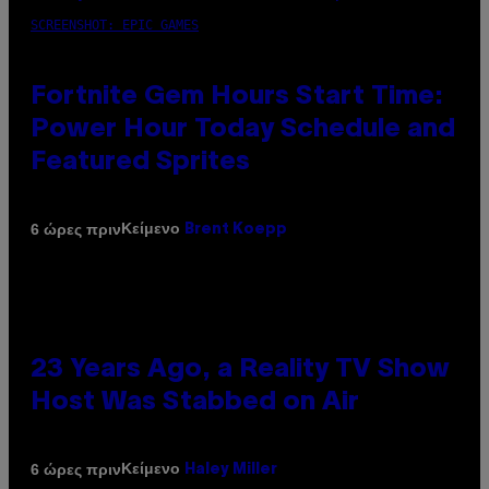
SCREENSHOT: EPIC GAMES
Fortnite Gem Hours Start Time:
Power Hour Today Schedule and
Featured Sprites
Κείμενο
6 ώρες πριν
Brent Koepp
23 Years Ago, a Reality TV Show
Host Was Stabbed on Air
Κείμενο
6 ώρες πριν
Haley Miller