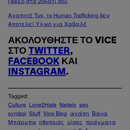
Πόκερ στα 20κάτι σου
Αγαπητέ Tus, το Human Trafficking δεν
Αποτελεί Υλικό για Χαβαλέ
ΑΚΟΛΟΥΘΉΣΤΕ ΤΟ VICE
ΣΤΟ
TWITTER
,
FACEBOOK
ΚΑΙ
INSTAGRAM
.
Tagged:
Culture
Love2Hate
Netwix
sex
symbol
Stuff
Vice Blog
αγάπη
Βάνα
Μπάρμπα
ηθοποιός
μίσος
πράγματα