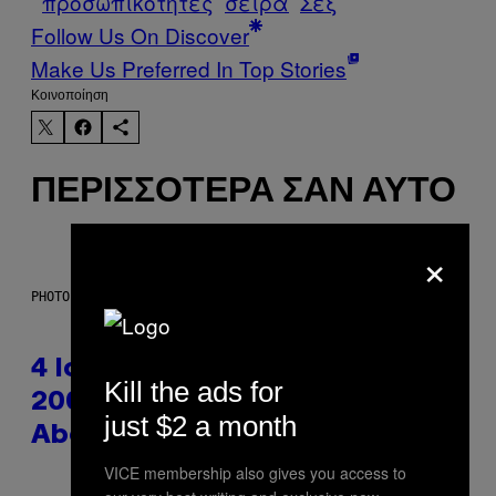
προσωπικότητες
σειρά
Σεξ
Follow Us On Discover
Make Us Preferred In Top Stories
Kοινοποίηση
ΠΕΡΙΣΣΌΤΕΡΑ ΣΑΝ ΑΥΤΌ
×
PHOTO: PETER KRAMER / GETTY IMAGES
4 Iconic MTV Shows From the
Kill the ads for
2000s You Definitely Forgot
just $2 a month
About
VICE membership also gives you access to