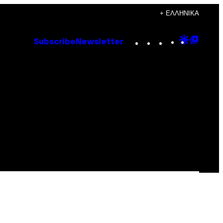
+ ΕΛΛΗΝΙΚΆ
Instagram
TikTok
YouTube
Google
Goog
Subscribe
Newsletter
Discove
Top
Posts