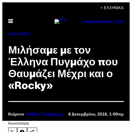
Μετάβαση
+ ΕΛΛΗΝΙΚΆ
στο
Ανοίξτε
περιεχόμενο
SUBSCRIBE
NEWSLETTER
το
μενού
Διασκέδαση
Μιλήσαμε με τον
Έλληνα Πυγμάχο που
Θαυμάζει Μέχρι και ο
«Rocky»
Κείμενο
8 Δεκεμβρίου, 2016, 1:00πμ
Παύλος Τουμπέκης
Kοινοποίηση