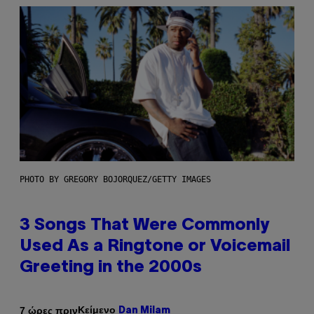
PHOTO BY GREGORY BOJORQUEZ/GETTY IMAGES
3 Songs That Were Commonly
Used As a Ringtone or Voicemail
Greeting in the 2000s
Κείμενο
7 ώρες πριν
Dan Milam