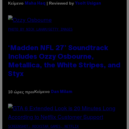
Κείμενο
| Reviewed by
Maha Haq
Ysolt Usigan
PHOTO BY NICK LAHAM/GETTY IMAGES
‘Madden NFL 27’ Soundtrack
Includes Ozzy Osbourne,
Metallica, the White Stripes, and
Styx
Κείμενο
10 ώρες πριν
Dan Milam
SCREENSHOT: ROCKSTAR GAMES, NETFLIX