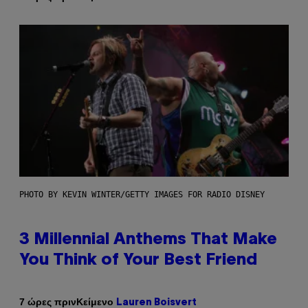
PHOTO BY KEVIN WINTER/GETTY IMAGES FOR RADIO DISNEY
3 Millennial Anthems That Make
You Think of Your Best Friend
Κείμενο
7 ώρες πριν
Lauren Boisvert