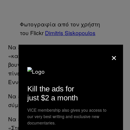
Φωτογραφία από τον χρήστη
του Flickr
Dimitris Siskopoulos
Να έχεις πάει σε ένα τουλάχιστον
×
«καζάνι» σε κάποιο χωριό πάνω στο
βουνό και να κάνει πολύ κρύο. Και να
πίνεις το τσίπουρο χωρίς γλυκάνισο.
Εννοείται.
Kill the ads for
Να έχεις φάει το καλύτερο κεμπάπ στο
just $2 a month
σύμπαν. Στο Δοξάτο φυσικά.
VICE membership also gives you access to
our very best writing and exclusive new
Να έχεις φάει σάντουϊτς από το
documentaries.
«Στέφανο». Ποιό βρώμικο και αηδίες.