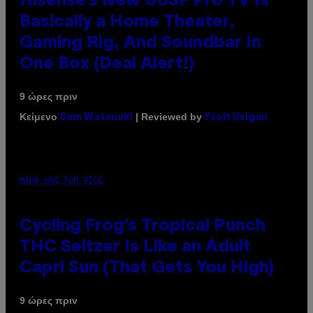
Hisense’s New U6SF Pro TV Is
Basically a Home Theater,
Gaming Rig, And Soundbar In
One Box (Deal Alert!)
9 ώρες πριν
Κείμενο
| Reviewed by
Sam Watanuki
Ysolt Usigan
MAHA HAQ FOR VICE
Cycling Frog’s Tropical Punch
THC Seltzer Is Like an Adult
Capri Sun (That Gets You High)
9 ώρες πριν