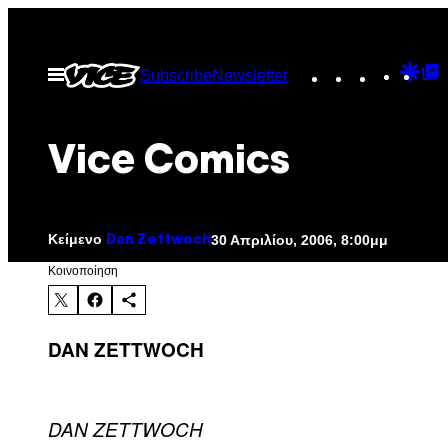
Μετάβαση
στο
Instagram
TikTok
YouTu
Goo
G
Ανοίξτε
Subscribe
Newsletter
περιεχόμενο
το
Dis
T
μενού
P
Vice Comics
Κείμενο
30 Απριλίου, 2006, 8:00μμ
Dan Zettwoch
Kοινοποίηση
DAN ZETTWOCH
DAN ZETTWOCH