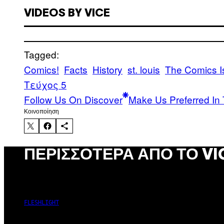
VIDEOS BY VICE
Tagged:
Comics!
Facts
History
st. louis
The Comics I
Τεύχος 5
Follow Us On Discover
Make Us Preferred In 
Kοινοποίηση
ΠΕΡΙΣΣΌΤΕΡΑ ΑΠΌ ΤΟ VI
FLESHLIGHT