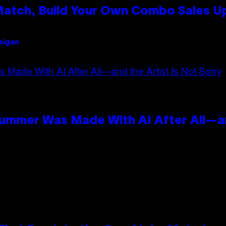
 Match, Build Your Own Combo Sales 
Usigan
Summer Was Made With AI After All—an