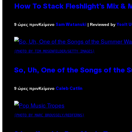
How To Stack Fleshlight’s Mix &
Κείμενο
| Reviewed by
9 ώρες πριν
Sam Watanuki
Ysolt 
(PHOTO BY TIM MOSENFELDER/GETTY IMAGES)
So, Uh, One of the Songs of the 
Κείμενο
9 ώρες πριν
Caleb Catlin
(PHOTO BY MARC BROUSSELY/REDFERNS)