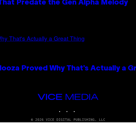
 That Predate the Gen Alpha Melody
looza Proved Why That’s Actually a G
VICE
MEDIA
INSTAGRAM
TIKTOK
YOUTUBE
© 2026 VICE DIGITAL PUBLISHING, LLC