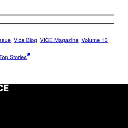
ssue
Vice Blog
VICE Magazine
Volume 13
Top Stories
CE