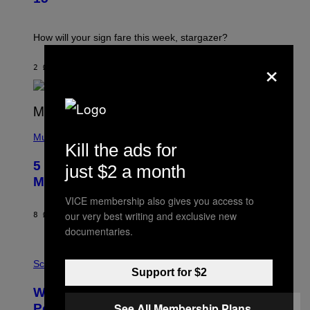
R
A
T
I
How will your sign fare this week, stargazer?
O
N
×
B
2 ΏΡΕΣ ΠΡΙΝ
ΚΕΊΜΕΝΟ
ASHLEY FIKE
Y
R
E
E
S
(
A
P
Music
Kill the ads for
H
O
5 Hip-Hop Songs That Are Most
just $2 a month
T
O
Memorable for Their Classic Hooks
B
Y
VICE membership also gives you access to
S
our very best writing and exclusive new
8 ΏΡΕΣ ΠΡΙΝ
ΚΕΊΜΕΝΟ
CALEB CATLIN
T
E
documentaries.
V
E
P
G
H
Science
R
Support for $2
O
A
T
Why NASA Wants to Send a Laser-
N
O
I
:
See All Membership Plans
Powered Drone Into Caves Beneath