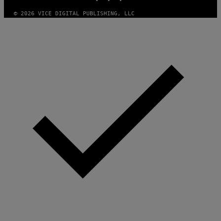
H
A
© 2026 VICE DIGITAL PUBLISHING, LLC
N
T
H
O
S
E
I
N
Q
U
E
S
T
I
O
N
.
P
H
O
T
O
:
M
A
R
T
I