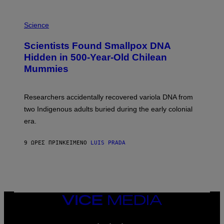
E
R
A
/
M
Science
G
U
E
C
Scientists Found Smallpox DNA
T
H
T
,
Hidden in 500-Year-Old Chilean
Y
M
I
Mummies
U
M
C
A
H
G
O
Researchers accidentally recovered variola DNA from
E
L
S
D
two Indigenous adults buried during the early colonial
E
era.
R
C
H
9 ΏΡΕΣ ΠΡΙΝ
ΚΕΊΜΕΝΟ
LUIS PRADA
I
L
E
A
N
M
U
M
VICE
M
MEDIA
Y
INSTAGRAM
TIKTOK
YOUTUBE
T