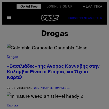
Μετάβαση
Go Ad Free
LOGIN / SIGN UP
+ ΕΛΛΗΝΙΚΆ
στο
Ανοίξτε
περιεχόμενο
SUBSCRIBE
NEWSLETTER
το
μενού
Drogas
Drogas
«Βασιλιάδες» της Αγοράς Κάνναβης στην
Κολομβία Είναι οι Εταιρίες και Όχι τα
Καρτέλ
05.13.21
ΚΕΊΜΕΝΟ
WES MICHAEL TOMASELLI
Drogas