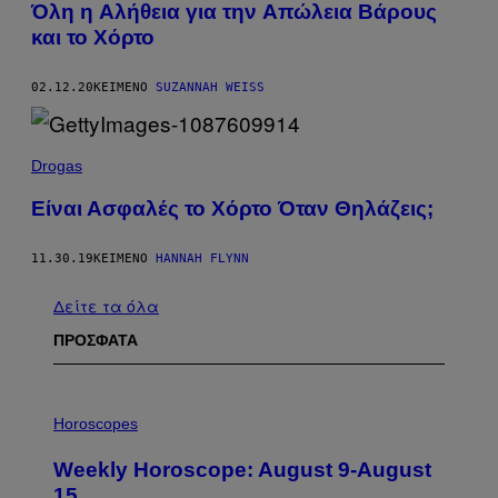
Όλη η Aλήθεια για την Aπώλεια Bάρους
και το Xόρτο
02.12.20
ΚΕΊΜΕΝΟ
SUZANNAH WEISS
Drogas
Είναι Ασφαλές το Χόρτο Όταν Θηλάζεις;
11.30.19
ΚΕΊΜΕΝΟ
HANNAH FLYNN
Δείτε τα όλα
ΠΡΟΣΦΑΤΑ
I
L
Horoscopes
L
U
Weekly Horoscope: August 9-August
S
T
15