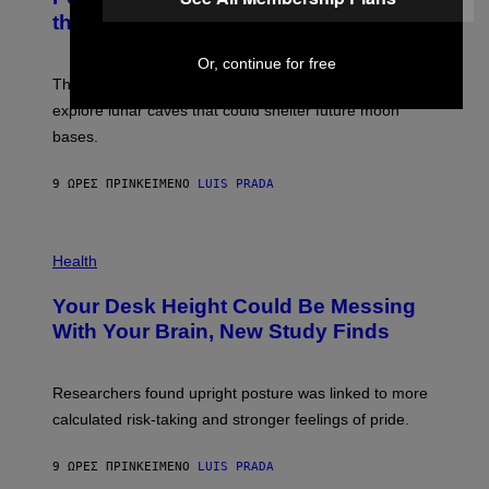
T
N
the Moon
Z
A
/
S
W
A
Or, continue for free
I
;
The LUX concept would use a fiber-optic tether to
R
D
E
R
explore lunar caves that could shelter future moon
I
P
M
bases.
I
A
X
G
E
E
9 ΏΡΕΣ ΠΡΙΝ
ΚΕΊΜΕΝΟ
LUIS PRADA
L
)
/
G
E
P
T
H
Health
T
O
Y
T
I
Your Desk Height Could Be Messing
O
M
:
With Your Brain, New Study Finds
A
B
G
A
E
T
S
U
Researchers found upright posture was linked to more
H
calculated risk-taking and stronger feelings of pride.
A
N
T
9 ΏΡΕΣ ΠΡΙΝ
ΚΕΊΜΕΝΟ
LUIS PRADA
O
K