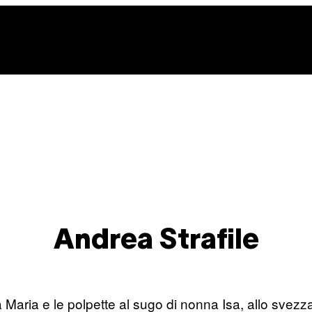
be
gle
oogle
cover
op
osts
Andrea Strafile
na Maria e le polpette al sugo di nonna Isa, allo svez