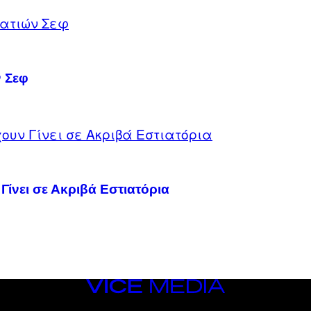
ν Σεφ
Γίνει σε Ακριβά Εστιατόρια
VICE
MEDIA
INSTAGRAM
TIKTOK
YOUTUBE