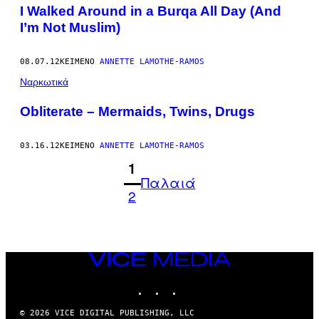
I Walked Around in a Burqa All Day (And
I’m Not Muslim)
08.07.12
ΚΕΊΜΕΝΟ
ANNETTE LAMOTHE-RAMOS
Ναρκωτικά
Obliterate – Mermaids, Twins, Drugs
03.16.12
ΚΕΊΜΕΝΟ
ANNETTE LAMOTHE-RAMOS
1
Παλαιά
2
VICE
MEDIA
INSTAGRAM
TIKTOK
YOUTUBE
© 2026 VICE DIGITAL PUBLISHING, LLC