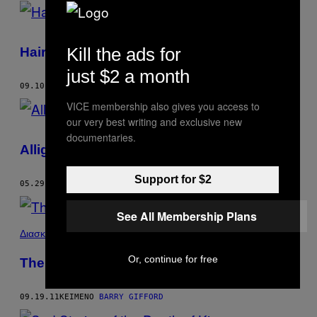
POSTS
BY
Kill the ads for
Haircut
THIS
just $2 a month
AUTHOR
09.10.13
ΚΕΊΜΕΝΟ
BARRY GIFFORD
VICE membership also gives you access to
our very best writing and exclusive new
documentaries.
Alligator Story
Support for $2
05.29.12
ΚΕΊΜΕΝΟ
BARRY GIFFORD
See All Membership Plans
Διασκέδαση
Or, continue for free
The Vast Difference
09.19.11
ΚΕΊΜΕΝΟ
BARRY GIFFORD