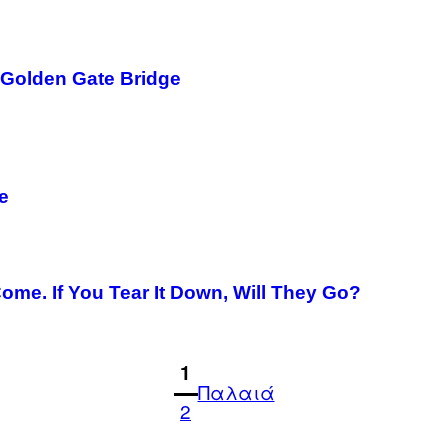
e Golden Gate Bridge
e
 Come. If You Tear It Down, Will They Go?
1
Παλαιά
2