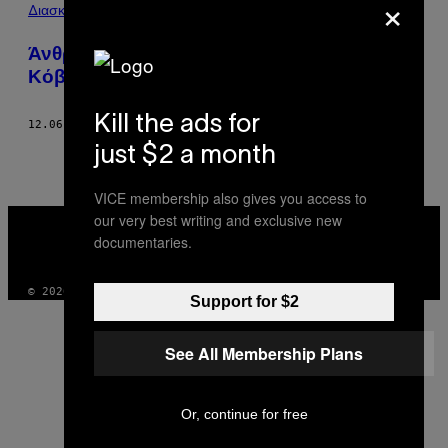
×
POSTS
Διασκέδαση
BY
Άνθρωποι που Άλλαξαν τη Zωή τους
Kόβοντας το Aλκοόλ και τα Nαρκωτικά
THIS
AUTHOR
Kill the ads for
12.06.16
ΚΕΊΜΕΝΟ
BRYONY STONE
just $2 a month
VICE membership also gives you access to
VICE
our very best writing and exclusive new
MEDIA
documentaries.
INSTAGRAM
TIKTOK
YOUTUBE
© 2026 VICE DIGITAL PUBLISHING, LLC
Support for $2
See All Membership Plans
Or, continue for free