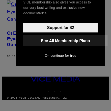
VICE membership also gives you access to
POSTS
our very best writing and exclusive new
BY
documentaries.
THIS
Support for $2
AUTHOR
Οι Εμπειρίες των Προσφύγων που
Εγκαταλείπουν τη Συρία Γίνονται Video
See All Membership Plans
Game
Or, continue for free
05.10.17
ΚΕΊΜΕΝΟ
CHRIS PRIESTMAN
VICE
MEDIA
INSTAGRAM
TIKTOK
YOUTUBE
© 2026 VICE DIGITAL PUBLISHING, LLC