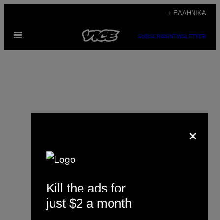
Μετάβαση
+ ΕΛΛΗΝΙΚΆ
στο
Ανοίξτε
περιεχόμενο
SUBSCRIBE
NEWSLETTER
το
μενού
×
Chris Priestman
Kill the ads for
just $2 a month