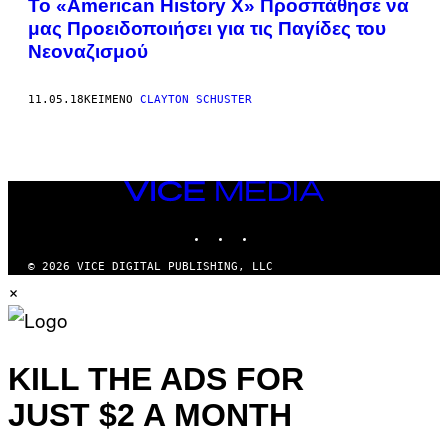
Το «American History X» Προσπάθησε να
μας Προειδοποιήσει για τις Παγίδες του
Νεοναζισμού
11.05.18
ΚΕΊΜΕΝΟ
CLAYTON SCHUSTER
VICE
MEDIA
INSTAGRAM
TIKTOK
YOUTUBE
© 2026 VICE DIGITAL PUBLISHING, LLC
×
KILL THE ADS FOR
JUST $2 A MONTH