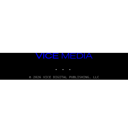
VICE
MEDIA
INSTAGRAM
TIKTOK
YOUTUBE
© 2026 VICE DIGITAL PUBLISHING, LLC