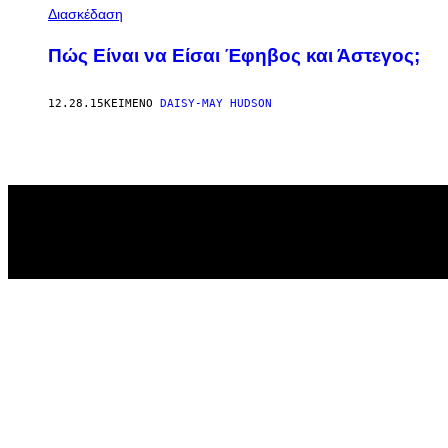
Διασκέδαση
Πώς Eίναι να Eίσαι Έφηβος και Άστεγος;
12.28.15
ΚΕΊΜΕΝΟ
DAISY-MAY HUDSON