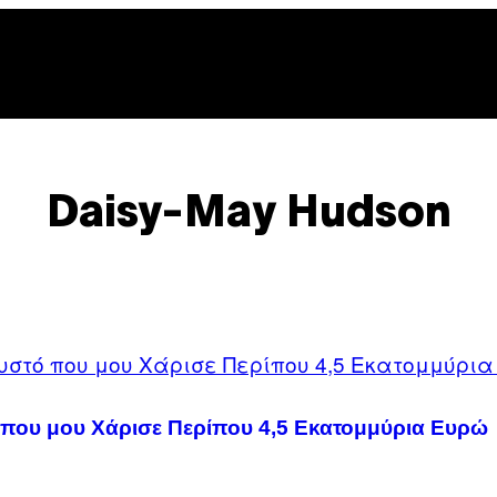
be
gle
oogle
cover
op
osts
Daisy-May Hudson
 που μου Χάρισε Περίπου 4,5 Εκατομμύρια Ευρώ