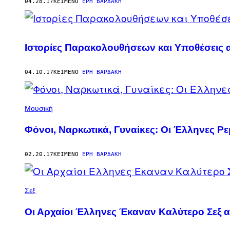
AUTHOR
04.28.17
ΚΕΊΜΕΝΟ
ΈΡΗ ΒΑΡΔΆΚΗ
Ιστορίες Παρακολουθήσεων και Υποθέσεις α
04.10.17
ΚΕΊΜΕΝΟ
ΈΡΗ ΒΑΡΔΆΚΗ
Μουσική
Φόνοι, Ναρκωτικά, Γυναίκες: Οι Έλληνες Ρ
02.20.17
ΚΕΊΜΕΝΟ
ΈΡΗ ΒΑΡΔΆΚΗ
Σεξ
Οι Αρχαίοι Έλληνες Έκαναν Καλύτερο Σεξ 