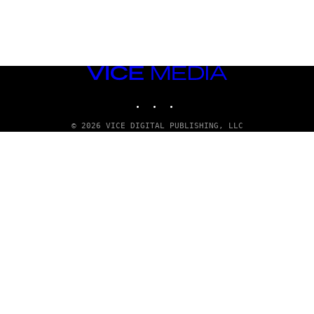
VICE
MEDIA
INSTAGRAM
TIKTOK
YOUTUBE
© 2026 VICE DIGITAL PUBLISHING, LLC