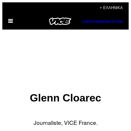
Μετάβαση
+ ΕΛΛΗΝΙΚΆ
στο
Ανοίξτε
περιεχόμενο
SUBSCRIBE
NEWSLETTER
το
μενού
Glenn Cloarec
Journaliste, VICE France.