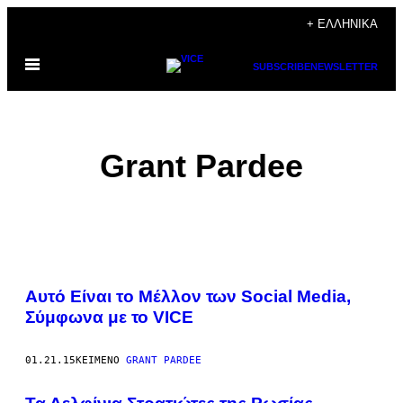
Μετάβαση
+ ΕΛΛΗΝΙΚΆ
στο
Ανοίξτε
περιεχόμενο
SUBSCRIBE
NEWSLETTER
το
μενού
Grant Pardee
POSTS
Αυτό Είναι τo Μέλλον των Social Media,
BY
Σύμφωνα με το VICE
THIS
01.21.15
ΚΕΊΜΕΝΟ
GRANT PARDEE
AUTHOR