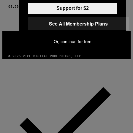
08.29.18
ΚΕΊΜΕΝΟ
HANNAH KEYSER
Support for $2
See All Membership Plans
VICE
MEDIA
Or, continue for free
INSTAGRAM
TIKTOK
YOUTUBE
© 2026 VICE DIGITAL PUBLISHING, LLC