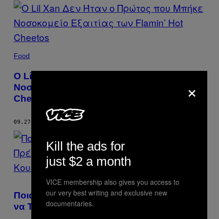
POSTS
BY
THIS
Food
AUTHOR
O Lil Xan Δεν Ήταν ο Πρώτος που Μπήκε
×
Νοσοκομείο Εξαιτίας των Flamin’ Hot
Cheetos
09.27.18
ΚΕΊΜΕΝΟ
HANNAH KEYSER
Kill the ads for
just $2 a month
VICE membership also gives you access to
our very best writing and exclusive new
Ποια Υπολείμματα Τροφίμων Δεν Πρέπει
documentaries.
να Τρώμε – Τσόφλια, Ουρές, Κουκούτσια;