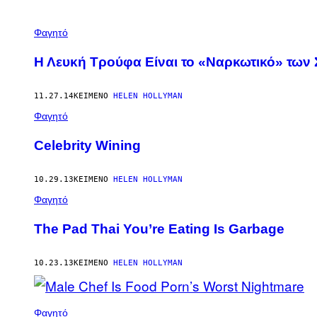
POSTS
Φαγητό
BY
Η Λευκή Τρούφα Είναι το «Ναρκωτικό» των 
THIS
11.27.14
ΚΕΊΜΕΝΟ
HELEN HOLLYMAN
AUTHOR
Φαγητό
Celebrity Wining
10.29.13
ΚΕΊΜΕΝΟ
HELEN HOLLYMAN
Φαγητό
The Pad Thai You’re Eating Is Garbage
10.23.13
ΚΕΊΜΕΝΟ
HELEN HOLLYMAN
Φαγητό