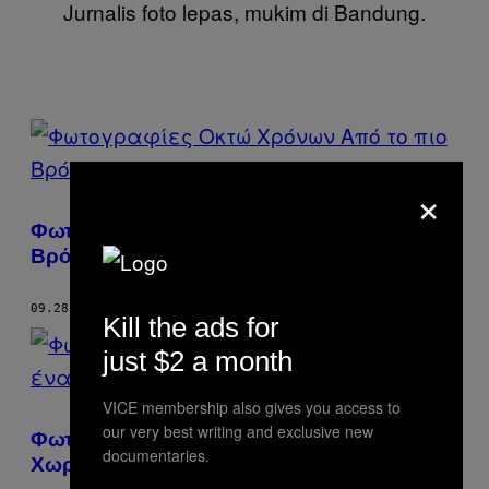
Jurnalis foto lepas, mukim di Bandung.
POSTS
BY
×
THIS
Φωτογραφίες Οκτώ Χρόνων Από το πιο
AUTHOR
Βρόμικο Ποτάμι του Κόσμου
09.28.19
ΚΕΊΜΕΝΟ
IQBAL KUSUMADIREZZA
Kill the ads for
just $2 a month
VICE membership also gives you access to
our very best writing and exclusive new
Φωτογραφίες από το Κυνήγι Γκέκο σε ένα
documentaries.
Χωριό της Ινδονησίας