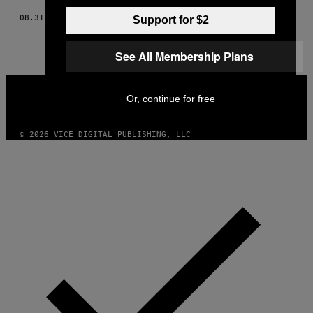
08.31.19
ΚΕΊΜΕΝΟ
IQBAL KUSUMADIREZZA
Support for $2
See All Membership Plans
VICE
MEDIA
Or, continue for free
INSTAGRAM
TIKTOK
YOUTUBE
© 2026 VICE DIGITAL PUBLISHING, LLC