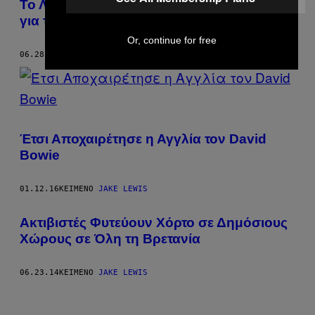
Το Λονδίνο Ζει στον Ρυθμό του Μουντιάλ
για την Εθνική Αγγλίας ❤
Or, continue for free
06.28.18
ΚΕΊΜΕΝΟ
JAKE LEWIS
Έτσι Αποχαιρέτησε η Αγγλία τον David
Bowie
01.12.16
ΚΕΊΜΕΝΟ
JAKE LEWIS
Ακτιβιστές Φυτεύουν Χόρτο σε Δημόσιους
Χώρους σε Όλη τη Βρετανία
06.23.14
ΚΕΊΜΕΝΟ
JAKE LEWIS