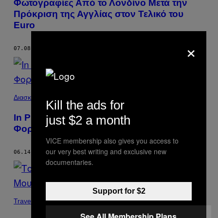
Φωτογραφίες Από το Λονδίνο Μετά την
Πρόκριση της Αγγλίας στον Τελικό του
Euro
×
07.08.21
ΚΕΊΜΕΝΟ
JAKE LEWIS
Διασκέδαση
Kill the ads for
In Photos: Η Αγγλία Κέρδισε για Πρώτη
just $2 a month
Φορά σε Πρεμιέρα Euro
VICE membership also gives you access to
our very best writing and exclusive new
06.14.21
ΚΕΊΜΕΝΟ
JAKE LEWIS
documentaries.
Support for $2
Travel
See All Membership Plans