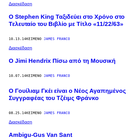
POSTS
Διασκέδαση
BY
Ο Stephen King Ταξιδεύει στο Χρόνο στο
Τελευταίο του Βιβλίο με Τίτλο «11/22/63»
THIS
AUTHOR
10.13.14
ΚΕΊΜΕΝΟ
JAMES FRANCO
Διασκέδαση
O Jimi Hendrix Πίσω από τη Μουσική
10.07.14
ΚΕΊΜΕΝΟ
JAMES FRANCO
Ο Γουίλιαμ Γκέι είναι ο Νέος Αγαπημένος
Συγγραφέας του Τζέιμς Φράνκο
08.25.14
ΚΕΊΜΕΝΟ
JAMES FRANCO
Διασκέδαση
Ambigu-Gus Van Sant