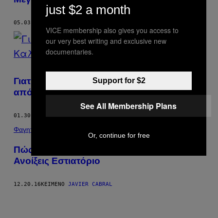
just $2 a month
05.03.19
ΚΕΊΜΕΝΟ
JAVIER CABRAL
VICE membership also gives you access to
our very best writing and exclusive new
documentaries.
Γιατί το Κορεάτικο Σούσι Είναι Καλύτερο
Support for $2
από το Ιαπωνικό
See All Membership Plans
01.30.18
ΚΕΊΜΕΝΟ
JAVIER CABRAL
Φαγητό
Or, continue for free
Πώς να Παρατήσεις τη Δουλειά σου και να
Ανοίξεις Εστιατόριο
12.20.16
ΚΕΊΜΕΝΟ
JAVIER CABRAL